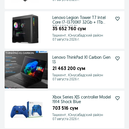
07 августа 2026 г.
Lenovo Legion Tower T7 Intel
Core I7-13700KF 32Gb + 1Tb
RTX4080 16Gb
35 652 760 сум
Ташкент, Юнусабадский район
07 августа 2026 г.
Lenovo ThinkPad X1 Carbon Gen
13
21 463 200 сум
Ташкент, Юнусабадский район
07 августа 2026 г.
Xbox Series X|S controller Model
1914 Shock Blue
703 516 сум
Ташкент, Юнусабадский район
07 августа 2026 г.