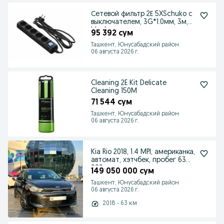
Сетевой фильтр 2Е 5XSchuko с
выключателем, 3G*1.0мм, 3м,
black
95 392 сум
Ташкент, Юнусабадский район
06 августа 2026 г.
Cleaning 2E Kit Delicate
Cleaning 150M
71 544 сум
Ташкент, Юнусабадский район
06 августа 2026 г.
Kia Rio 2018, 1.4 MPI, американка,
автомат, хэтчбек, пробег 63
000 км
149 050 000 сум
Ташкент, Юнусабадский район
06 августа 2026 г.
2018 - 63 км