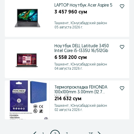
LAPTOP Ноутбук Acer Aspire 5
3 457 960 сум
Ташкент, Юнусабадский район
05 августа 2026 г.
Ноутбук DELL Latitude 3450
Intel Core i5-1335U 16/512Gb
6 558 200 сум
Ташкент, Юнусабадский район
04 августа 2026 г.
Термопрокладка FEHONDA
100x100mm 3.00mm (12.7
W/m·K)
214 632 сум
Ташкент, Юнусабадский район
02 августа 2026 г.